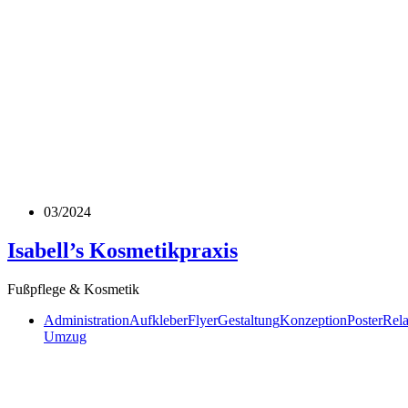
03/2024
Isabell’s Kosmetikpraxis
Fußpflege & Kosmetik
Administration
Aufkleber
Flyer
Gestaltung
Konzeption
Poster
Rel
Umzug