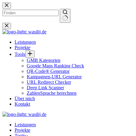
Zum
Inhalt
springen
Keine
Ergebnisse
Leistungen
Projekte
Tools
GMB Kategorien
Google Maps Ranking Check
QR-Code® Generator
Kampagnen-URL Generator
URL Redirect Checker
Deep Link Scanner
ZahlenSprache berechnen
Über mich
Kontakt
Leistungen
Projekte
Tools